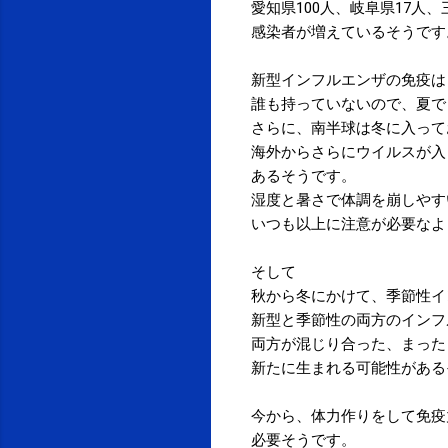
愛知県100人、岐阜県17人、
感染者が増えているそうです
新型インフルエンザの免疫は
誰も持っていないので、夏で
さらに、南半球は冬に入って
海外からさらにウイルスが入
あるそうです。
湿度と暑さで体調を崩しやす
いつも以上に注意が必要なよ
そして
秋から冬にかけて、季節性イ
新型と季節性の両方のインフ
両方が混じり合った、まった
新たに生まれる可能性がある
今から、体力作りをして免疫
必要そうです。