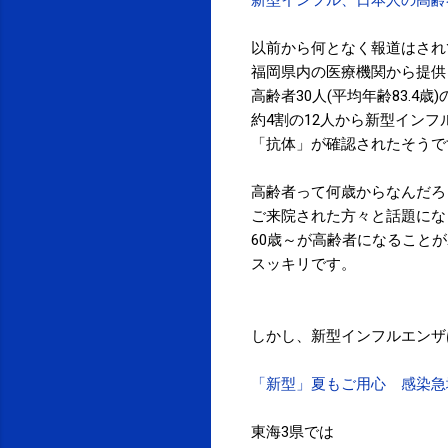
以前から何となく報道はされ
福岡県内の医療機関から提供さ
高齢者30人(平均年齢83.4
約4割の12人から新型イン
「抗体」が確認されたそうで
高齢者って何歳からなんだろ
ご来院された方々と話題にな
60歳～が高齢者になること
スッキリです。
しかし、新型インフルエンザ
「新型」夏もご用心 感染急増
東海3県では