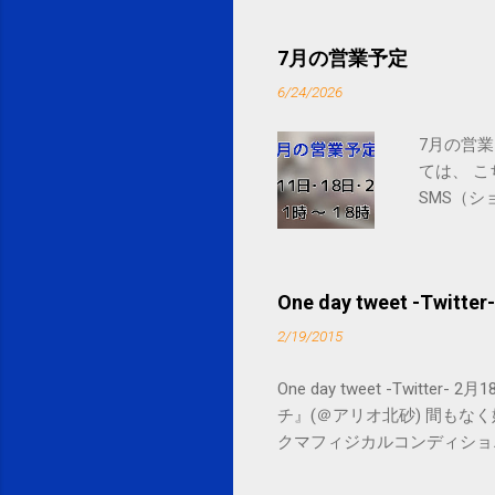
7月の営業予定
6/24/2026
7月の営業
ては、 
SMS（シ
One day tweet -Twitter-
2/19/2015
One day tweet -Twitt
チ』(＠アリオ北砂) 間もなく始まります。 
クマフィジカルコンディショニング(@SPCsty
delivery powered by Google G