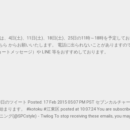
は、4日(土)、11日(土)、18日(土)、25日の11時～18時を予定し
こちら からお願いいたします。 電話に出られないことがありますの
ョートメッセージ）や LINE 等をおすすめしております。
er- 2月18日のツイート Posted: 17 Feb 2015 05:07 PM PST 
#kotoku #江東区 posted at 10:07:24 You are subscribed t
le) - Twilog To stop receiving these emails, you may un
oogle Inc., 1600 Amphitheatre Parkway, Mountain View, CA 94043, Un