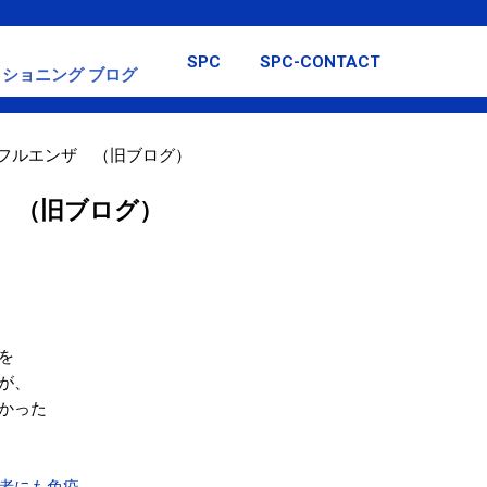
スキップしてメイン コンテンツに移動
SPC
SPC-CONTACT
ショニング ブログ
フルエンザ （旧ブログ）
 （旧ブログ）
を
が、
かった
者にも免疫