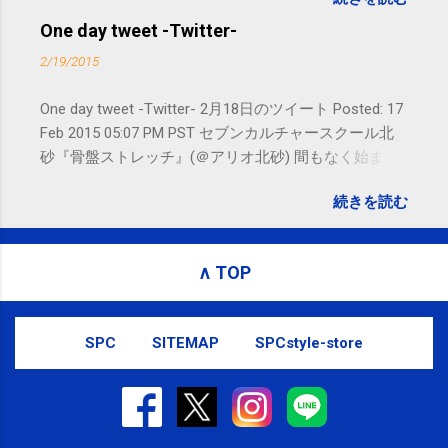
れないことがありますので、ご予約、
お問い合わせはSMS（ショートメッセ
One day tweet -Twitter-
ージ）や LINE 等をおすすめしておりま
2/19/2015
す。
One day tweet -Twitter- 2月18日のツイート Posted: 17
Feb 2015 05:07 PM PST セブンカルチャースクール北
砂『骨盤ストレッチ』(＠アリオ北砂) 間もなく始まり
ます。 #kotoku #江東区 posted at 10:07:24 You are
続きを読む
subscribed to email updates from サクマフィジカルコ
ンディショニング(@SPCstyle) - Twilog To stop
receiving these emails, you may unsubscribe now .
∧ TOP
Email delivery powered by Google Google Inc., 1600
Amphitheatre Parkway, Mountain View, CA 94043,
United States
SPC
SITEMAP
SPCstyle-store