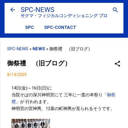
スキップしてメイン コンテンツに移動
SPC-NEWS
サクマ・フィジカルコンディショニング ブログ
SPC
SPC-CONTACT
SPC-NEWS
»
NEWS
»
御祭禮 （旧ブログ）
御祭禮 （旧ブログ）
8/14/2009
14日(金)～16日(日)に
当院そばの深川神明宮にて 三年に一度の本祭り「
御祭
禮
」が 行われます。
神明宮の宮神輿、12基の町神輿が見られるそうです。