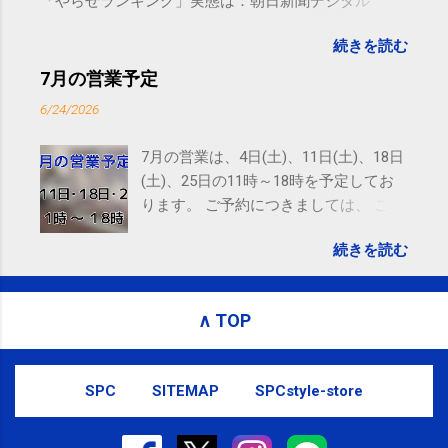
「やらせランキング」実態は：朝日新聞デジタル
goo.gl/UJEZXJ posted at 14:05:58 You are subscribed
続きを読む
to email updates from サクマフィジカルコンディショ
ニング(@SPCstyle) - Twilog . To stop receiving these
7月の営業予定
emails, you may unsubscribe now . Email delivery
6/24/2026
powered by Google Google Inc., 1600 Amphitheatre
Parkway, Mountain View, CA 94043, United States
7月の営業は、4日(土)、11日(土)、18日
(土)、25日の11時～18時を予定してお
ります。 ご予約につきましては、 こち
ら からお願いいたします。 電話に出ら
続きを読む
れないことがありますので、ご予約、
お問い合わせはSMS（ショートメッセ
ージ）や LINE 等をおすすめしておりま
∧ TOP
す。
SPC
SITEMAP
SPCstyle-store