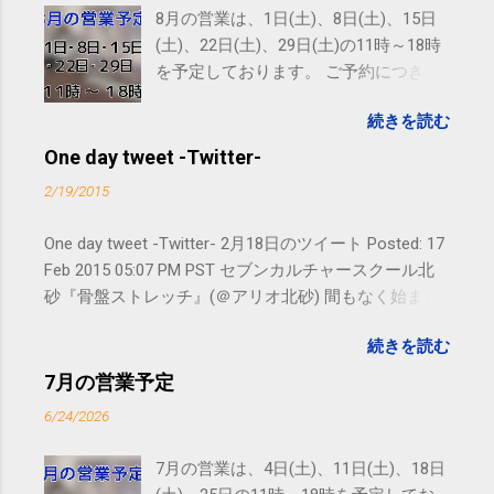
8月の営業は、1日(土)、8日(土)、15日
(土)、22日(土)、29日(土)の11時～18時
を予定しております。 ご予約につきま
しては、 こちら からお願いいたしま
続きを読む
す。 電話に出られないことがあります
ので、ご予約、お問い合わせは
One day tweet -Twitter-
SMS（ショートメッセージ）や LINE 等
2/19/2015
をおすすめしております。
One day tweet -Twitter- 2月18日のツイート Posted: 17
Feb 2015 05:07 PM PST セブンカルチャースクール北
砂『骨盤ストレッチ』(＠アリオ北砂) 間もなく始まり
ます。 #kotoku #江東区 posted at 10:07:24 You are
続きを読む
subscribed to email updates from サクマフィジカルコ
ンディショニング(@SPCstyle) - Twilog To stop
7月の営業予定
receiving these emails, you may unsubscribe now .
6/24/2026
Email delivery powered by Google Google Inc., 1600
Amphitheatre Parkway, Mountain View, CA 94043,
7月の営業は、4日(土)、11日(土)、18日
United States