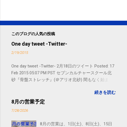
このブログの人気の投稿
One day tweet -Twitter-
2/19/2015
One day tweet -Twitter- 2月18日のツイート Posted: 17
Feb 2015 05:07 PM PST セブンカルチャースクール北
砂『骨盤ストレッチ』(＠アリオ北砂) 間もなく始まり
ます。 #kotoku #江東区 posted at 10:07:24 You are
続きを読む
subscribed to email updates from サクマフィジカルコ
ンディショニング(@SPCstyle) - Twilog To stop
8月の営業予定
receiving these emails, you may unsubscribe now .
7/28/2026
Email delivery powered by Google Google Inc., 1600
Amphitheatre Parkway, Mountain View, CA 94043,
8月の営業は、1日(土)、8日(土)、15日