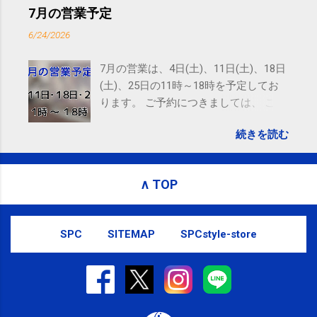
ニング(@SPCstyle) - Twilog . To stop receiving these
7月の営業予定
emails, you may unsubscribe now . Email delivery
6/24/2026
powered by Google Google Inc., 1600 Amphitheatre
Parkway, Mountain View, CA 94043, United States
7月の営業は、4日(土)、11日(土)、18日
(土)、25日の11時～18時を予定してお
ります。 ご予約につきましては、 こち
ら からお願いいたします。 電話に出ら
続きを読む
れないことがありますので、ご予約、
お問い合わせはSMS（ショートメッセ
ージ）や LINE 等をおすすめしておりま
∧ TOP
す。
SPC
SITEMAP
SPCstyle-store