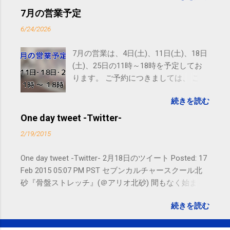
ので、ご予約、お問い合わせは
7月の営業予定
SMS（ショートメッセージ）や LINE 等
6/24/2026
をおすすめしております。
7月の営業は、4日(土)、11日(土)、18日
(土)、25日の11時～18時を予定してお
ります。 ご予約につきましては、 こち
ら からお願いいたします。 電話に出ら
続きを読む
れないことがありますので、ご予約、
お問い合わせはSMS（ショートメッセ
One day tweet -Twitter-
ージ）や LINE 等をおすすめしておりま
2/19/2015
す。
One day tweet -Twitter- 2月18日のツイート Posted: 17
Feb 2015 05:07 PM PST セブンカルチャースクール北
砂『骨盤ストレッチ』(＠アリオ北砂) 間もなく始まり
ます。 #kotoku #江東区 posted at 10:07:24 You are
続きを読む
subscribed to email updates from サクマフィジカルコ
ンディショニング(@SPCstyle) - Twilog To stop