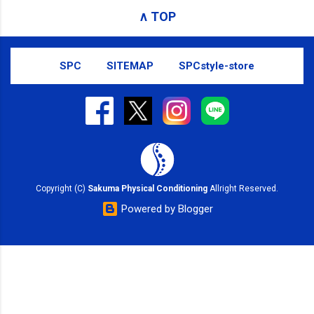
receiving these emails, you may unsubscribe now .
∧ TOP
Email delivery powered by Google Google Inc., 1600
Amphitheatre Parkway, Mountain View, CA 94043,
United States
SPC
SITEMAP
SPCstyle-store
Copyright (C)
Sakuma Physical Conditioning
Allright Reserved.
Powered by Blogger