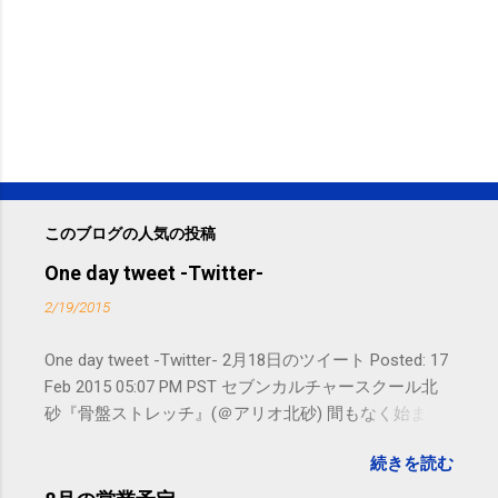
このブログの人気の投稿
One day tweet -Twitter-
2/19/2015
One day tweet -Twitter- 2月18日のツイート Posted: 17
Feb 2015 05:07 PM PST セブンカルチャースクール北
砂『骨盤ストレッチ』(＠アリオ北砂) 間もなく始まり
ます。 #kotoku #江東区 posted at 10:07:24 You are
続きを読む
subscribed to email updates from サクマフィジカルコ
ンディショニング(@SPCstyle) - Twilog To stop