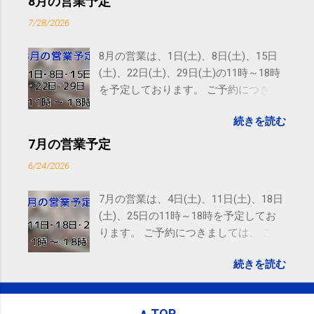
8月の営業予定
receiving these emails, you may unsubscribe now .
7/28/2026
Email delivery powered by Google Google Inc., 1600
Amphitheatre Parkway, Mountain View, CA 94043,
8月の営業は、1日(土)、8日(土)、15日
United States
(土)、22日(土)、29日(土)の11時～18時
を予定しております。 ご予約につきま
しては、 こちら からお願いいたしま
続きを読む
す。 電話に出られないことがあります
ので、ご予約、お問い合わせは
7月の営業予定
SMS（ショートメッセージ）や LINE 等
6/24/2026
をおすすめしております。
7月の営業は、4日(土)、11日(土)、18日
(土)、25日の11時～18時を予定してお
ります。 ご予約につきましては、 こち
ら からお願いいたします。 電話に出ら
続きを読む
れないことがありますので、ご予約、
お問い合わせはSMS（ショートメッセ
ージ）や LINE 等をおすすめしておりま
∧ TOP