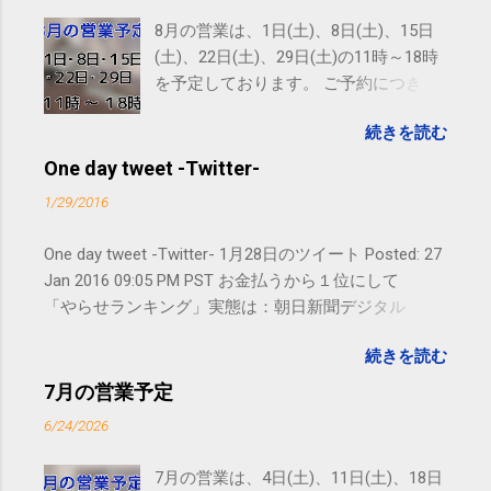
8月の営業は、1日(土)、8日(土)、15日
(土)、22日(土)、29日(土)の11時～18時
を予定しております。 ご予約につきま
しては、 こちら からお願いいたしま
続きを読む
す。 電話に出られないことがあります
ので、ご予約、お問い合わせは
One day tweet -Twitter-
SMS（ショートメッセージ）や LINE 等
1/29/2016
をおすすめしております。
One day tweet -Twitter- 1月28日のツイート Posted: 27
Jan 2016 09:05 PM PST お金払うから１位にして
「やらせランキング」実態は：朝日新聞デジタル
goo.gl/UJEZXJ posted at 14:05:58 You are subscribed
続きを読む
to email updates from サクマフィジカルコンディショ
ニング(@SPCstyle) - Twilog . To stop receiving these
7月の営業予定
emails, you may unsubscribe now . Email delivery
6/24/2026
powered by Google Google Inc., 1600 Amphitheatre
Parkway, Mountain View, CA 94043, United States
7月の営業は、4日(土)、11日(土)、18日