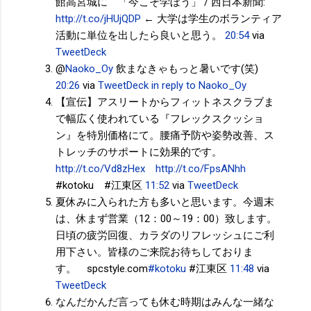
館高宮城に 「今こそ学ぼう」 / 西日本新聞:
http://t.co/jHUjQDP
← 大学は学生のボランティア
活動に単位を出したら良いと思う。
20:54
via
TweetDeck
@
Naoko_Oy
飲まなきゃもっと暑いです(笑)
20:26
via
TweetDeck
in reply to Naoko_Oy
【宣伝】アスリートからフィットネスクラブま
で幅広く使われている『フレックスクッショ
ン』を特別価格にて。腰痛予防や姿勢改善、ス
トレッチのサポートに効果的です。
http://t.co/Vd8zHex
http://t.co/FpsANhh
#kotoku #江東区
11:52
via
TweetDeck
夏休みに入られた方も多いと思います。今週末
は、休まず営業（12：00～19：00）致します。
日頃の疲労回復、カラダのリフレッシュにご利
用下さい。皆様のご来院お待ちしておりま
す。 spcstyle.com
#kotoku
#江東区
11:48
via
TweetDeck
なんだかんだ言っても休む時期はみんな一緒な