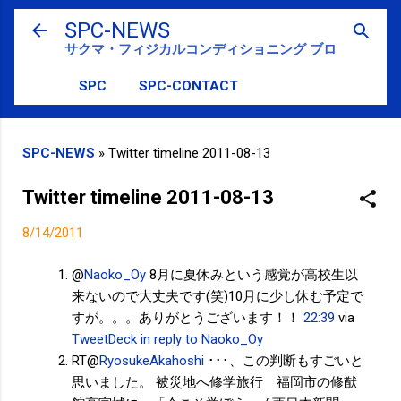
スキップしてメイン コンテンツに移動
SPC-NEWS
サクマ・フィジカルコンディショニング ブログ
SPC
SPC-CONTACT
SPC-NEWS
»
Twitter timeline 2011-08-13
Twitter timeline 2011-08-13
8/14/2011
@
Naoko_Oy
8月に夏休みという感覚が高校生以
来ないので大丈夫です(笑)10月に少し休む予定で
すが。。。ありがとうございます！！
22:39
via
TweetDeck
in reply to Naoko_Oy
RT@
RyosukeAkahoshi
･･･、この判断もすごいと
思いました。 被災地へ修学旅行 福岡市の修猷