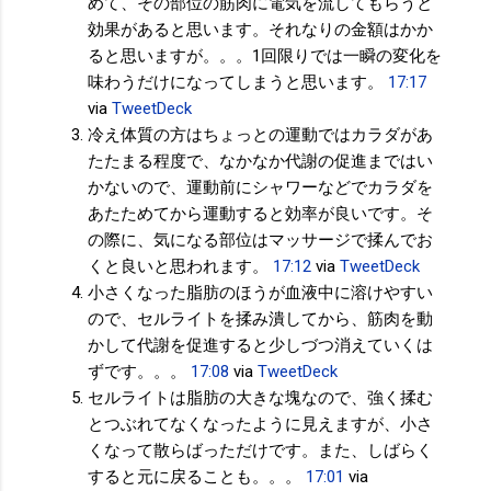
めて、その部位の筋肉に電気を流してもらうと
効果があると思います。それなりの金額はかか
ると思いますが。。。1回限りでは一瞬の変化を
味わうだけになってしまうと思います。
17:17
via
TweetDeck
冷え体質の方はちょっとの運動ではカラダがあ
たたまる程度で、なかなか代謝の促進まではい
かないので、運動前にシャワーなどでカラダを
あたためてから運動すると効率が良いです。そ
の際に、気になる部位はマッサージで揉んでお
くと良いと思われます。
17:12
via
TweetDeck
小さくなった脂肪のほうが血液中に溶けやすい
ので、セルライトを揉み潰してから、筋肉を動
かして代謝を促進すると少しづつ消えていくは
ずです。。。
17:08
via
TweetDeck
セルライトは脂肪の大きな塊なので、強く揉む
とつぶれてなくなったように見えますが、小さ
くなって散らばっただけです。また、しばらく
すると元に戻ることも。。。
17:01
via