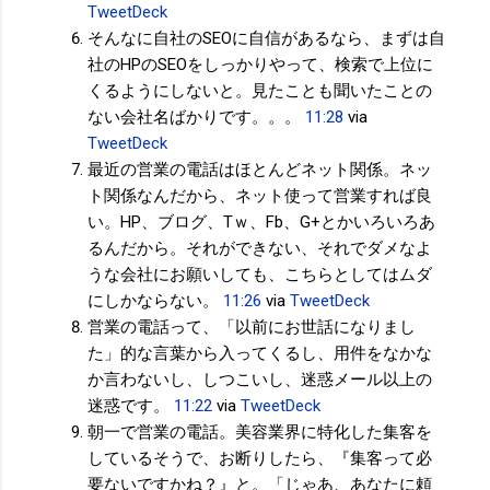
TweetDeck
そんなに自社のSEOに自信があるなら、まずは自
社のHPのSEOをしっかりやって、検索で上位に
くるようにしないと。見たことも聞いたことの
ない会社名ばかりです。。。
11:28
via
TweetDeck
最近の営業の電話はほとんどネット関係。ネッ
ト関係なんだから、ネット使って営業すれば良
い。HP、ブログ、Tｗ、Fb、G+とかいろいろあ
るんだから。それができない、それでダメなよ
うな会社にお願いしても、こちらとしてはムダ
にしかならない。
11:26
via
TweetDeck
営業の電話って、「以前にお世話になりまし
た」的な言葉から入ってくるし、用件をなかな
か言わないし、しつこいし、迷惑メール以上の
迷惑です。
11:22
via
TweetDeck
朝一で営業の電話。美容業界に特化した集客を
しているそうで、お断りしたら、『集客って必
要ないですかね？』と。「じゃあ、あなたに頼