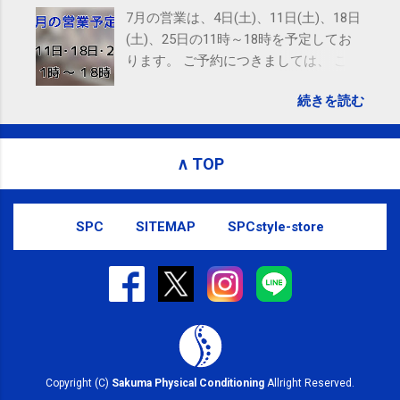
Amphitheatre Parkway, Mountain View, CA 94043,
7月の営業は、4日(土)、11日(土)、18日
United States
(土)、25日の11時～18時を予定してお
ります。 ご予約につきましては、 こち
ら からお願いいたします。 電話に出ら
続きを読む
れないことがありますので、ご予約、
お問い合わせはSMS（ショートメッセ
ージ）や LINE 等をおすすめしておりま
∧ TOP
す。
SPC
SITEMAP
SPCstyle-store
Copyright (C)
Sakuma Physical Conditioning
Allright Reserved.