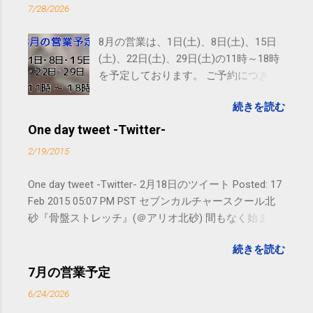
7/28/2026
8月の営業は、1日(土)、8日(土)、15日
(土)、22日(土)、29日(土)の11時～18時
を予定しております。 ご予約につきま
しては、 こちら からお願いいたしま
続きを読む
す。 電話に出られないことがあります
ので、ご予約、お問い合わせは
One day tweet -Twitter-
SMS（ショートメッセージ）や LINE 等
2/19/2015
をおすすめしております。
One day tweet -Twitter- 2月18日のツイート Posted: 17
Feb 2015 05:07 PM PST セブンカルチャースクール北
砂『骨盤ストレッチ』(＠アリオ北砂) 間もなく始まり
ます。 #kotoku #江東区 posted at 10:07:24 You are
続きを読む
subscribed to email updates from サクマフィジカルコ
ンディショニング(@SPCstyle) - Twilog To stop
7月の営業予定
receiving these emails, you may unsubscribe now .
6/24/2026
Email delivery powered by Google Google Inc., 1600