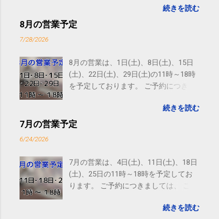
続きを読む
subscribed to email updates from サクマフィジカルコ
ンディショニング(@SPCstyle) - Twilog To stop
8月の営業予定
receiving these emails, you may unsubscribe now .
7/28/2026
Email delivery powered by Google Google Inc., 1600
Amphitheatre Parkway, Mountain View, CA 94043,
8月の営業は、1日(土)、8日(土)、15日
United States
(土)、22日(土)、29日(土)の11時～18時
を予定しております。 ご予約につきま
しては、 こちら からお願いいたしま
続きを読む
す。 電話に出られないことがあります
ので、ご予約、お問い合わせは
7月の営業予定
SMS（ショートメッセージ）や LINE 等
6/24/2026
をおすすめしております。
7月の営業は、4日(土)、11日(土)、18日
(土)、25日の11時～18時を予定してお
ります。 ご予約につきましては、 こち
ら からお願いいたします。 電話に出ら
続きを読む
れないことがありますので、ご予約、