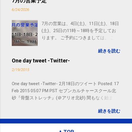
7月の営業予定
SMS（ショートメッセージ）や LINE 等
6/24/2026
をおすすめしております。
7月の営業は、4日(土)、11日(土)、18日
(土)、25日の11時～18時を予定してお
ります。 ご予約につきましては、 こち
ら からお願いいたします。 電話に出ら
続きを読む
れないことがありますので、ご予約、
お問い合わせはSMS（ショートメッセ
One day tweet -Twitter-
ージ）や LINE 等をおすすめしておりま
2/19/2015
す。
One day tweet -Twitter- 2月18日のツイート Posted: 17
Feb 2015 05:07 PM PST セブンカルチャースクール北
砂『骨盤ストレッチ』(＠アリオ北砂) 間もなく始まり
ます。 #kotoku #江東区 posted at 10:07:24 You are
続きを読む
subscribed to email updates from サクマフィジカルコ
ンディショニング(@SPCstyle) - Twilog To stop
receiving these emails, you may unsubscribe now .
∧ TOP