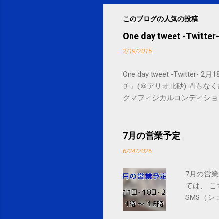
このブログの人気の投稿
One day tweet -Twitter-
2/19/2015
One day tweet -Twitt
チ』(＠アリオ北砂) 間もなく始まります。 
クマフィジカルコンディショニング(@SPCsty
delivery powered by Google G
7月の営業予定
6/24/2026
7月の営業
ては、 
SMS（シ