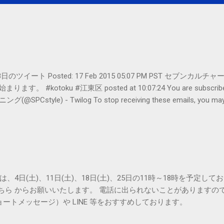
er- 2月18日のツイート Posted: 17 Feb 2015 05:07 PM PST 
#kotoku #江東区 posted at 10:07:24 You are subscribed t
le) - Twilog To stop receiving these emails, you may un
oogle Inc., 1600 Amphitheatre Parkway, Mountain View, CA 94043, Un
は、4日(土)、11日(土)、18日(土)、25日の11時～18時を予定し
こちら からお願いいたします。 電話に出られないことがありますの
ョートメッセージ）や LINE 等をおすすめしております。