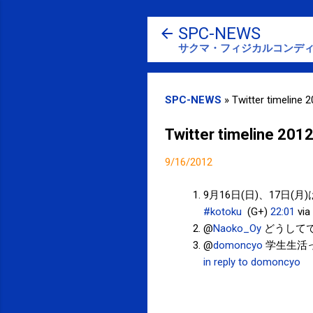
SPC-NEWS
サクマ・フィジカルコンディ
SPC-NEWS
»
Twitter timeline 
Twitter timeline 201
9/16/2012
9月16日(日)、17日
#kotoku
(G+)
22:01
via
@
Naoko_Oy
どうして
@
domoncyo
学生生活
in reply to domoncyo