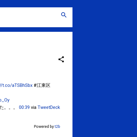
://t.co/aTSBhSbx
#江東区
ko_Oy
た。。。
00:39
via
TweetDeck
Powered by
t2b