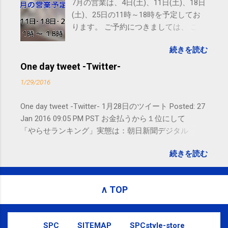
7月の営業は、4日(土)、11日(土)、18日
(土)、25日の11時～18時を予定してお
ります。 ご予約につきましては、 こち
ら からお願いいたします。 電話に出ら
続きを読む
れないことがありますので、ご予約、
お問い合わせはSMS（ショートメッセ
One day tweet -Twitter-
ージ）や LINE 等をおすすめしておりま
1/29/2016
す。
One day tweet -Twitter- 1月28日のツイート Posted: 27
Jan 2016 09:05 PM PST お金払うから１位にして
「やらせランキング」実態は：朝日新聞デジタル
goo.gl/UJEZXJ posted at 14:05:58 You are subscribed
続きを読む
to email updates from サクマフィジカルコンディショ
ニング(@SPCstyle) - Twilog . To stop receiving these
emails, you may unsubscribe now . Email delivery
∧ TOP
powered by Google Google Inc., 1600 Amphitheatre
Parkway, Mountain View, CA 94043, United States
SPC
SITEMAP
SPCstyle-store