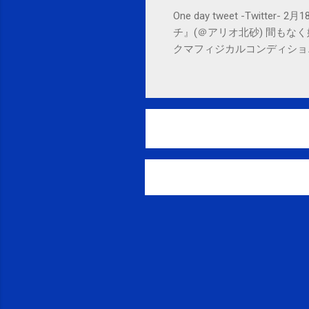
One day tweet -Twitt
チ』(＠アリオ北砂) 間もなく始まります。 
クマフィジカルコンディショニング(@SPCsty
delivery powered by Google G