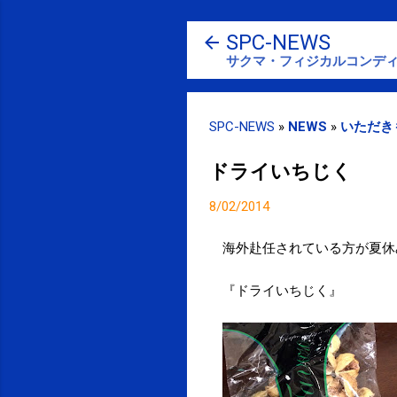
SPC-NEWS
サクマ・フィジカルコンディ
SPC-NEWS
»
NEWS
»
いただき
ドライいちじく
8/02/2014
海外赴任されている方が夏休
『ドライいちじく』