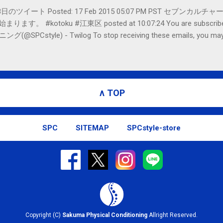
er- 2月18日のツイート Posted: 17 Feb 2015 05:07 PM PST 
#kotoku #江東区 posted at 10:07:24 You are subscribed t
le) - Twilog To stop receiving these emails, you may un
oogle Inc., 1600 Amphitheatre Parkway, Mountain View, CA 94043, Un
∧ TOP
SPC
SITEMAP
SPCstyle-store
Copyright (C)
Sakuma Physical Conditioning
Allright Reserved.