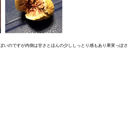
ぽいのですが内側は甘さとほんの少ししっとり感もあり果実っぽさ