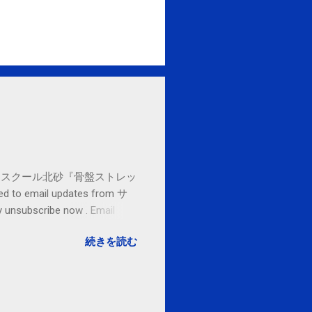
セブンカルチャースクール北砂『骨盤ストレッ
o email updates from サ
subscribe now . Email
ited States
続きを読む