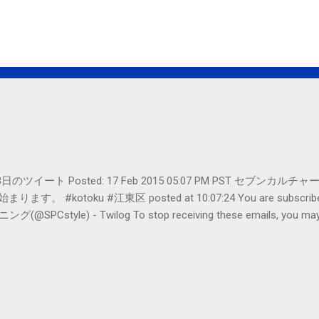
er- 2月18日のツイート Posted: 17 Feb 2015 05:07 PM PST 
#kotoku #江東区 posted at 10:07:24 You are subscribed t
le) - Twilog To stop receiving these emails, you may un
oogle Inc., 1600 Amphitheatre Parkway, Mountain View, CA 94043, Un