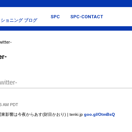
スキップしてメイン コンテンツに移動
SPC
SPC-CONTACT
ショニング ブログ
itter-
er-
itter-
26 AM PDT
響は今夜からあす(財目かおり) | tenki.jp
goo.gl/OtmBsQ