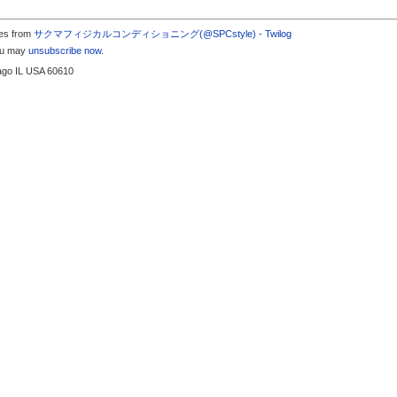
tes from
サクマフィジカルコンディショニング(@SPCstyle) - Twilog
you may
unsubscribe now
.
cago IL USA 60610