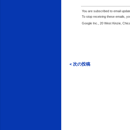
You are subscribed to email upda
To stop receiving these emails, 
Google Inc., 20 West Kinzie, Chi
< 次の投稿