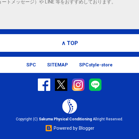
ョートメッセージ）や LINE 等をおすすめしております。
∧ TOP
SPC
SITEMAP
SPCstyle-store
Copyright (C)
Sakuma Physical Conditioning
Allright Reserved.
Powered by Blogger