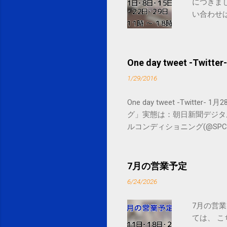
につきま
い合わせは
One day tweet -Twitter-
1/29/2016
One day tweet -Twitt
グ」実態は：朝日新聞デジタル goo.gl/
ルコンディショニング(@SPCstyle) - Tw
by Google Google Inc., 1600 
7月の営業予定
6/24/2026
7月の営業
ては、 