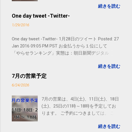
続きを読む
す。 電話に出られないことがあります
ので、ご予約、お問い合わせは
One day tweet -Twitter-
SMS（ショートメッセージ）や LINE 等
1/29/2016
をおすすめしております。
One day tweet -Twitter- 1月28日のツイート Posted: 27
Jan 2016 09:05 PM PST お金払うから１位にして
「やらせランキング」実態は：朝日新聞デジタル
goo.gl/UJEZXJ posted at 14:05:58 You are subscribed
続きを読む
to email updates from サクマフィジカルコンディショ
ニング(@SPCstyle) - Twilog . To stop receiving these
7月の営業予定
emails, you may unsubscribe now . Email delivery
6/24/2026
powered by Google Google Inc., 1600 Amphitheatre
Parkway, Mountain View, CA 94043, United States
7月の営業は、4日(土)、11日(土)、18日
(土)、25日の11時～18時を予定してお
ります。 ご予約につきましては、 こち
ら からお願いいたします。 電話に出ら
続きを読む
れないことがありますので、ご予約、