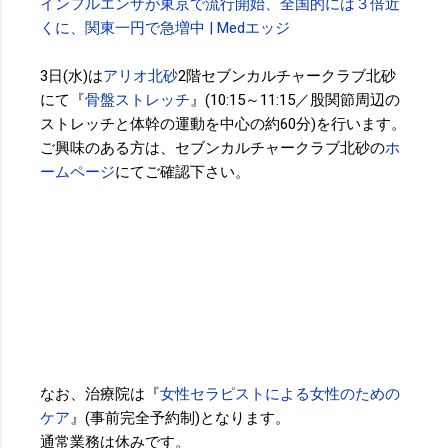
インフルエンザが東京で流行開始、全国的には３倍近
くに、関東一円で急増中 | Medエッジ
3日(水)は
アリオ北砂
2階セブンカルチャークラブ北砂
にて『
骨盤ストレッチ
』(10:15～11:15／股関節周辺の
ストレッチと体幹の運動を中心の約60分)を行います。
ご興味のある方は、セブンカルチャークラブ北砂の
ホ
ームページ
にてご確認下さい。
なお、治療院は『
女性セラピストによる女性のための
ケア
』(事前完全予約制)となります。
通常業務は休みです。