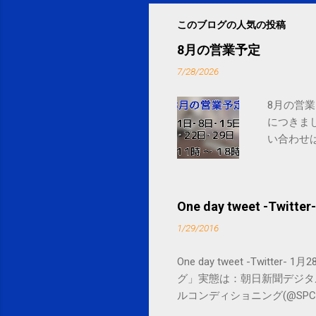
このブログの人気の投稿
8月の営業予定
7/28/2026
8月の営業
につきま
い合わせは
One day tweet -Twitter-
1/29/2016
One day tweet -Twitt
グ」実態は：朝日新聞デジタル goo.gl/
ルコンディショニング(@SPCstyle) - Tw
by Google Google Inc., 1600 