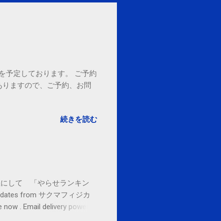
18時を予定しております。 ご予約
ありますので、ご予約、お問
。
続きを読む
お金払うから１位にして 「やらせランキン
l updates from サクマフィジカ
ow . Email delivery powered