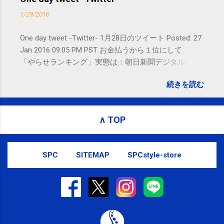
ージ）や LINE 等をおすすめしておりま
1/29/2016
す。
One day tweet -Twitter- 1月28日のツイート Posted: 27
Jan 2016 09:05 PM PST お金払うから１位にして
「やらせランキング」実態は：朝日新聞デジタル
goo.gl/UJEZXJ posted at 14:05:58 You are subscribed
続きを読む
to email updates from サクマフィジカルコンディショ
ニング(@SPCstyle) - Twilog . To stop receiving these
emails, you may unsubscribe now . Email delivery
∧ TOP
powered by Google Google Inc., 1600 Amphitheatre
Parkway, Mountain View, CA 94043, United States
SPC
SITEMAP
SPCstyle-store