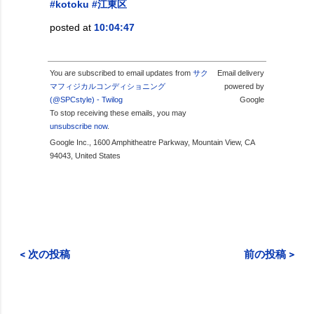
#kotoku
#江東区
posted at
10:04:47
You are subscribed to email updates from
サク
Email delivery
マフィジカルコンディショニング
powered by
(@SPCstyle) - Twilog
Google
To stop receiving these emails, you may
unsubscribe now
.
Google Inc., 1600 Amphitheatre Parkway, Mountain View, CA
94043, United States
< 次の投稿
前の投稿 >