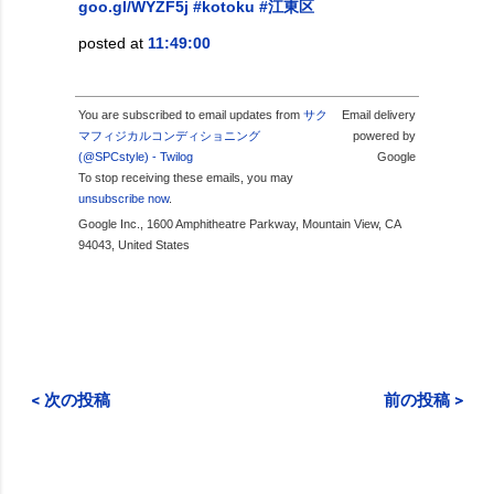
goo.gl/WYZF5j
#kotoku
#江東区
posted at
11:49:00
You are subscribed to email updates from
サク
Email delivery
マフィジカルコンディショニング
powered by
(@SPCstyle) - Twilog
Google
To stop receiving these emails, you may
unsubscribe now
.
Google Inc., 1600 Amphitheatre Parkway, Mountain View, CA
94043, United States
< 次の投稿
前の投稿 >