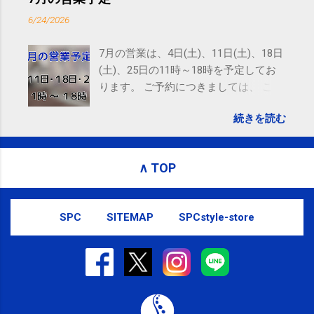
emails, you may unsubscribe now . Email delivery
6/24/2026
powered by Google Google Inc., 1600 Amphitheatre
Parkway, Mountain View, CA 94043, United States
7月の営業は、4日(土)、11日(土)、18日
(土)、25日の11時～18時を予定してお
ります。 ご予約につきましては、 こち
ら からお願いいたします。 電話に出ら
続きを読む
れないことがありますので、ご予約、
お問い合わせはSMS（ショートメッセ
ージ）や LINE 等をおすすめしておりま
∧ TOP
す。
SPC
SITEMAP
SPCstyle-store