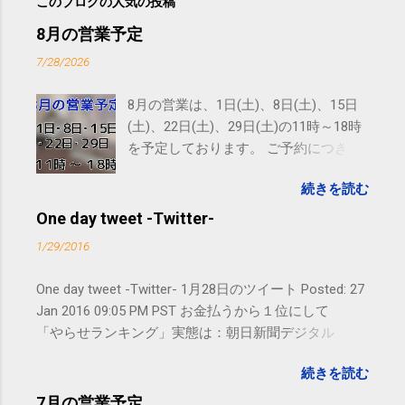
このブログの人気の投稿
8月の営業予定
7/28/2026
8月の営業は、1日(土)、8日(土)、15日
(土)、22日(土)、29日(土)の11時～18時
を予定しております。 ご予約につきま
しては、 こちら からお願いいたしま
続きを読む
す。 電話に出られないことがあります
ので、ご予約、お問い合わせは
One day tweet -Twitter-
SMS（ショートメッセージ）や LINE 等
1/29/2016
をおすすめしております。
One day tweet -Twitter- 1月28日のツイート Posted: 27
Jan 2016 09:05 PM PST お金払うから１位にして
「やらせランキング」実態は：朝日新聞デジタル
goo.gl/UJEZXJ posted at 14:05:58 You are subscribed
続きを読む
to email updates from サクマフィジカルコンディショ
ニング(@SPCstyle) - Twilog . To stop receiving these
7月の営業予定