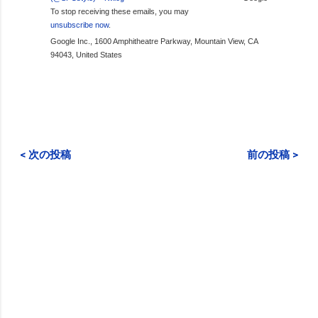
To stop receiving these emails, you may
unsubscribe now
.
Google Inc., 1600 Amphitheatre Parkway, Mountain View, CA
94043, United States
< 次の投稿
前の投稿 >