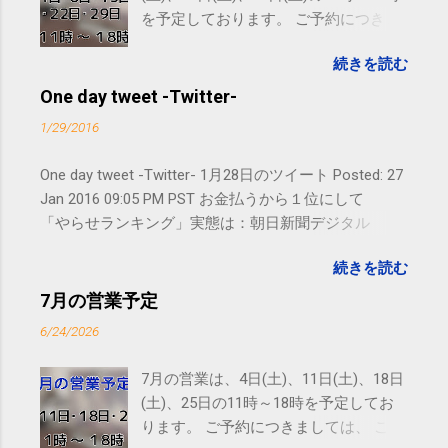
を予定しております。 ご予約につきま
しては、 こちら からお願いいたしま
続きを読む
す。 電話に出られないことがあります
ので、ご予約、お問い合わせは
One day tweet -Twitter-
SMS（ショートメッセージ）や LINE 等
1/29/2016
をおすすめしております。
One day tweet -Twitter- 1月28日のツイート Posted: 27
Jan 2016 09:05 PM PST お金払うから１位にして
「やらせランキング」実態は：朝日新聞デジタル
goo.gl/UJEZXJ posted at 14:05:58 You are subscribed
続きを読む
to email updates from サクマフィジカルコンディショ
ニング(@SPCstyle) - Twilog . To stop receiving these
7月の営業予定
emails, you may unsubscribe now . Email delivery
6/24/2026
powered by Google Google Inc., 1600 Amphitheatre
Parkway, Mountain View, CA 94043, United States
7月の営業は、4日(土)、11日(土)、18日
(土)、25日の11時～18時を予定してお
ります。 ご予約につきましては、 こち