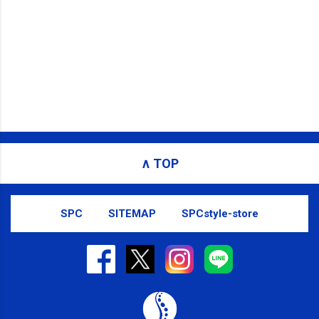
∧ TOP
SPC
SITEMAP
SPCstyle-store