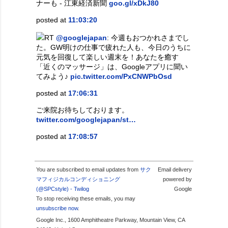
ナーも - 江東経済新聞
goo.gl/xDkJ80
posted at
11:03:20
RT
@googlejapan
: 今週もおつかれさまでし
た。GW明けの仕事で疲れた人も、今日のうちに
元気を回復して楽しい週末を！あなたを癒す
「近くのマッサージ」は、Googleアプリに聞い
てみよう♪
pic.twitter.com/PxCNWPbOsd
posted at
17:06:31
ご来院お待ちしております。
twitter.com/googlejapan/st…
posted at
17:08:57
You are subscribed to email updates from
サク
Email delivery
マフィジカルコンディショニング
powered by
(@SPCstyle) - Twilog
Google
To stop receiving these emails, you may
unsubscribe now
.
Google Inc., 1600 Amphitheatre Parkway, Mountain View, CA