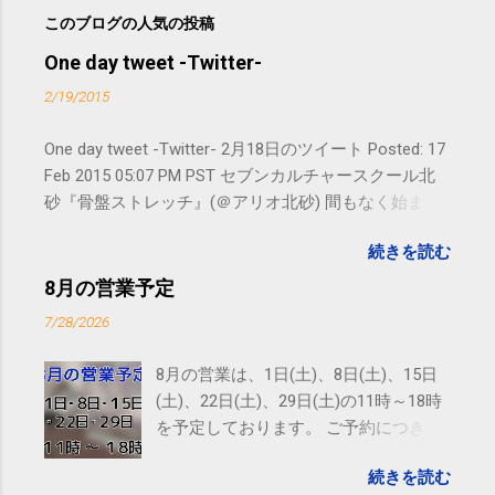
このブログの人気の投稿
One day tweet -Twitter-
2/19/2015
One day tweet -Twitter- 2月18日のツイート Posted: 17
Feb 2015 05:07 PM PST セブンカルチャースクール北
砂『骨盤ストレッチ』(＠アリオ北砂) 間もなく始まり
ます。 #kotoku #江東区 posted at 10:07:24 You are
続きを読む
subscribed to email updates from サクマフィジカルコ
ンディショニング(@SPCstyle) - Twilog To stop
8月の営業予定
receiving these emails, you may unsubscribe now .
7/28/2026
Email delivery powered by Google Google Inc., 1600
Amphitheatre Parkway, Mountain View, CA 94043,
8月の営業は、1日(土)、8日(土)、15日
United States
(土)、22日(土)、29日(土)の11時～18時
を予定しております。 ご予約につきま
しては、 こちら からお願いいたしま
続きを読む
す。 電話に出られないことがあります