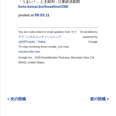
「うまい！」と太鼓判 - 江東経済新聞
koto.keizai.biz/headline/156/
posted at
09:53:11
You are subscribed to email updates from
サク
Email delivery
マフィジカルコンディショニング
powered by
(@SPCstyle) - Twilog
Google
To stop receiving these emails, you may
unsubscribe now
.
Google Inc., 1600 Amphitheatre Parkway, Mountain View, CA
94043, United States
< 次の投稿
前の投稿 >