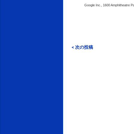
Google Inc., 1600 Amphitheatre P
< 次の投稿