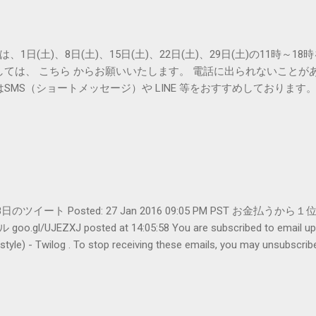
は、1日(土)、8日(土)、15日(土)、22日(土)、29日(土)の11時～
しては、 こちら からお願いいたします。 電話に出られないことが
SMS（ショートメッセージ）や LINE 等をおすすめしております
er- 1月28日のツイート Posted: 27 Jan 2016 09:05 PM PST 
UJEZXJ posted at 14:05:58 You are subscribed to emai
ilog . To stop receiving these emails, you may unsubscribe n
Amphitheatre Parkway, Mountain View, CA 94043, United States