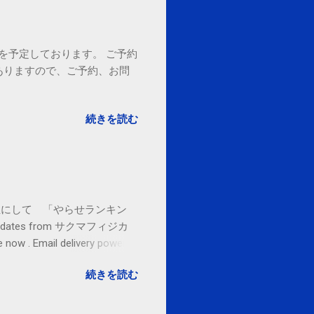
18時を予定しております。 ご予約
ありますので、ご予約、お問
。
続きを読む
お金払うから１位にして 「やらせランキン
l updates from サクマフィジカ
ow . Email delivery powered
続きを読む