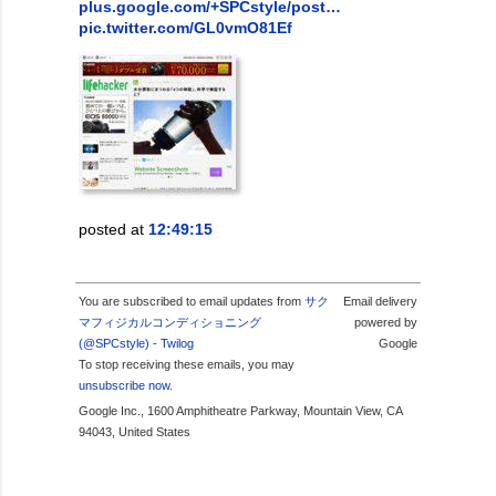
plus.google.com/+SPCstyle/post…
pic.twitter.com/GL0vmO81Ef
posted at
12:49:15
You are subscribed to email updates from
サク
Email delivery
マフィジカルコンディショニング
powered by
(@SPCstyle) - Twilog
Google
To stop receiving these emails, you may
unsubscribe now
.
Google Inc., 1600 Amphitheatre Parkway, Mountain View, CA
94043, United States