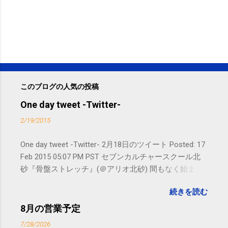
このブログの人気の投稿
One day tweet -Twitter-
2/19/2015
One day tweet -Twitter- 2月18日のツイート Posted: 17
Feb 2015 05:07 PM PST セブンカルチャースクール北
砂『骨盤ストレッチ』(＠アリオ北砂) 間もなく始まり
ます。 #kotoku #江東区 posted at 10:07:24 You are
続きを読む
subscribed to email updates from サクマフィジカルコ
ンディショニング(@SPCstyle) - Twilog To stop
8月の営業予定
receiving these emails, you may unsubscribe now .
7/28/2026