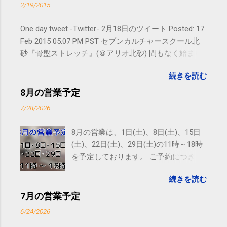
2/19/2015
One day tweet -Twitter- 2月18日のツイート Posted: 17
Feb 2015 05:07 PM PST セブンカルチャースクール北
砂『骨盤ストレッチ』(＠アリオ北砂) 間もなく始まり
ます。 #kotoku #江東区 posted at 10:07:24 You are
続きを読む
subscribed to email updates from サクマフィジカルコ
ンディショニング(@SPCstyle) - Twilog To stop
8月の営業予定
receiving these emails, you may unsubscribe now .
7/28/2026
Email delivery powered by Google Google Inc., 1600
Amphitheatre Parkway, Mountain View, CA 94043,
8月の営業は、1日(土)、8日(土)、15日
United States
(土)、22日(土)、29日(土)の11時～18時
を予定しております。 ご予約につきま
しては、 こちら からお願いいたしま
続きを読む
す。 電話に出られないことがあります
ので、ご予約、お問い合わせは
7月の営業予定
SMS（ショートメッセージ）や LINE 等
6/24/2026
をおすすめしております。