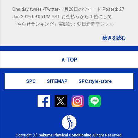
One day tweet -Twitter- 1月28日のツイート Posted: 27
Jan 2016 09:05 PM PST お金払うから１位にして
「やらせランキング」実態は：朝日新聞デジタル
goo.gl/UJEZXJ posted at 14:05:58 You are subscribed
続きを読む
to email updates from サクマフィジカルコンディショ
ニング(@SPCstyle) - Twilog . To stop receiving these
emails, you may unsubscribe now . Email delivery
∧ TOP
powered by Google Google Inc., 1600 Amphitheatre
Parkway, Mountain View, CA 94043, United States
SPC
SITEMAP
SPCstyle-store
Copyright (C)
Sakuma Physical Conditioning
Allright Reserved.