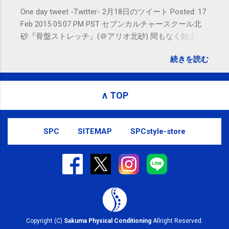
One day tweet -Twitter- 2月18日のツイート Posted: 17
Feb 2015 05:07 PM PST セブンカルチャースクール北
砂『骨盤ストレッチ』(＠アリオ北砂) 間もなく始まり
ます。 #kotoku #江東区 posted at 10:07:24 You are
続きを読む
subscribed to email updates from サクマフィジカルコ
ンディショニング(@SPCstyle) - Twilog To stop
receiving these emails, you may unsubscribe now .
∧ TOP
Email delivery powered by Google Google Inc., 1600
Amphitheatre Parkway, Mountain View, CA 94043,
United States
SPC
SITEMAP
SPCstyle-store
Copyright (C)
Sakuma Physical Conditioning
Allright Reserved.