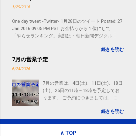
SMS（ショートメッセージ）や LINE 等
1/29/2016
をおすすめしております。
One day tweet -Twitter- 1月28日のツイート Posted: 27
Jan 2016 09:05 PM PST お金払うから１位にして
「やらせランキング」実態は：朝日新聞デジタル
goo.gl/UJEZXJ posted at 14:05:58 You are subscribed
続きを読む
to email updates from サクマフィジカルコンディショ
ニング(@SPCstyle) - Twilog . To stop receiving these
7月の営業予定
emails, you may unsubscribe now . Email delivery
6/24/2026
powered by Google Google Inc., 1600 Amphitheatre
Parkway, Mountain View, CA 94043, United States
7月の営業は、4日(土)、11日(土)、18日
(土)、25日の11時～18時を予定してお
ります。 ご予約につきましては、 こち
ら からお願いいたします。 電話に出ら
続きを読む
れないことがありますので、ご予約、
お問い合わせはSMS（ショートメッセ
ージ）や LINE 等をおすすめしておりま
∧ TOP
す。