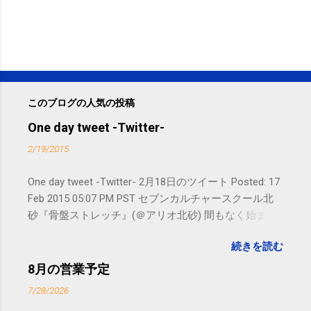
このブログの人気の投稿
One day tweet -Twitter-
2/19/2015
One day tweet -Twitter- 2月18日のツイート Posted: 17
Feb 2015 05:07 PM PST セブンカルチャースクール北
砂『骨盤ストレッチ』(＠アリオ北砂) 間もなく始まり
ます。 #kotoku #江東区 posted at 10:07:24 You are
続きを読む
subscribed to email updates from サクマフィジカルコ
ンディショニング(@SPCstyle) - Twilog To stop
8月の営業予定
receiving these emails, you may unsubscribe now .
7/28/2026
Email delivery powered by Google Google Inc., 1600