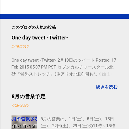
このブログの人気の投稿
One day tweet -Twitter-
2/19/2015
One day tweet -Twitter- 2月18日のツイート Posted: 17
Feb 2015 05:07 PM PST セブンカルチャースクール北
砂『骨盤ストレッチ』(＠アリオ北砂) 間もなく始まり
ます。 #kotoku #江東区 posted at 10:07:24 You are
続きを読む
subscribed to email updates from サクマフィジカルコ
ンディショニング(@SPCstyle) - Twilog To stop
8月の営業予定
receiving these emails, you may unsubscribe now .
7/28/2026
Email delivery powered by Google Google Inc., 1600
Amphitheatre Parkway, Mountain View, CA 94043,
8月の営業は、1日(土)、8日(土)、15日
United States
(土)、22日(土)、29日(土)の11時～18時