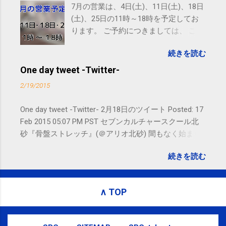
7月の営業は、4日(土)、11日(土)、18日
(土)、25日の11時～18時を予定してお
ります。 ご予約につきましては、 こち
ら からお願いいたします。 電話に出ら
続きを読む
れないことがありますので、ご予約、
お問い合わせはSMS（ショートメッセ
One day tweet -Twitter-
ージ）や LINE 等をおすすめしておりま
2/19/2015
す。
One day tweet -Twitter- 2月18日のツイート Posted: 17
Feb 2015 05:07 PM PST セブンカルチャースクール北
砂『骨盤ストレッチ』(＠アリオ北砂) 間もなく始まり
ます。 #kotoku #江東区 posted at 10:07:24 You are
続きを読む
subscribed to email updates from サクマフィジカルコ
ンディショニング(@SPCstyle) - Twilog To stop
receiving these emails, you may unsubscribe now .
∧ TOP
Email delivery powered by Google Google Inc., 1600
Amphitheatre Parkway, Mountain View, CA 94043,
United States