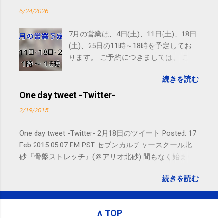
SMS（ショートメッセージ）や LINE 等
6/24/2026
をおすすめしております。
7月の営業は、4日(土)、11日(土)、18日
(土)、25日の11時～18時を予定してお
ります。 ご予約につきましては、 こち
ら からお願いいたします。 電話に出ら
続きを読む
れないことがありますので、ご予約、
お問い合わせはSMS（ショートメッセ
One day tweet -Twitter-
ージ）や LINE 等をおすすめしておりま
2/19/2015
す。
One day tweet -Twitter- 2月18日のツイート Posted: 17
Feb 2015 05:07 PM PST セブンカルチャースクール北
砂『骨盤ストレッチ』(＠アリオ北砂) 間もなく始まり
ます。 #kotoku #江東区 posted at 10:07:24 You are
続きを読む
subscribed to email updates from サクマフィジカルコ
ンディショニング(@SPCstyle) - Twilog To stop
receiving these emails, you may unsubscribe now .
∧ TOP
Email delivery powered by Google Google Inc., 1600