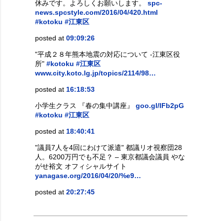
休みです。よろしくお願いします。
spc-
news.spcstyle.com/2016/04/420.html
#kotoku
#江東区
posted at
09:09:26
"平成２８年熊本地震の対応について -江東区役
所"
#kotoku
#江東区
www.city.koto.lg.jp/topics/2114/98…
posted at
16:18:53
小学生クラス 『春の集中講座』
goo.gl/IFb2pG
#kotoku
#江東区
posted at
18:40:41
"議員7人を4回にわけて派遣" 都議リオ視察団28
人。6200万円でも不足？ – 東京都議会議員 やな
がせ裕文 オフィシャルサイト
yanagase.org/2016/04/20/%e9…
posted at
20:27:45