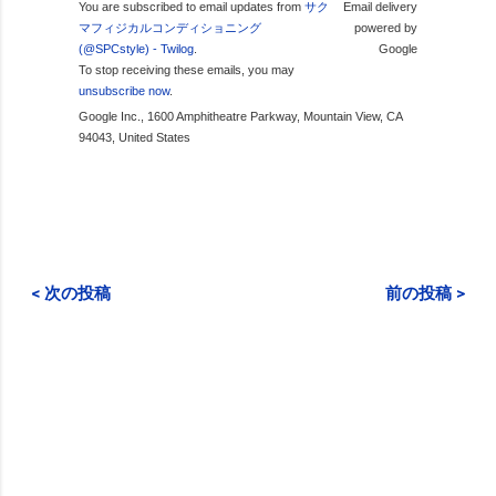
You are subscribed to email updates from
サク
Email delivery
マフィジカルコンディショニング
powered by
(@SPCstyle) - Twilog
.
Google
To stop receiving these emails, you may
unsubscribe now
.
Google Inc., 1600 Amphitheatre Parkway, Mountain View, CA
94043, United States
< 次の投稿
前の投稿 >