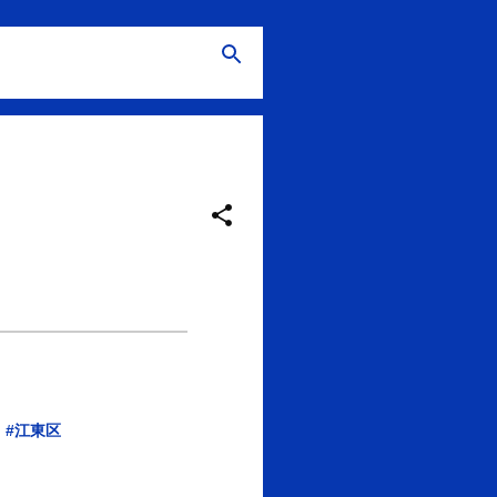
u
#江東区