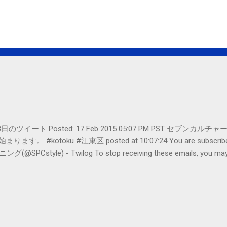
er- 2月18日のツイート Posted: 17 Feb 2015 05:07 PM PST 
#kotoku #江東区 posted at 10:07:24 You are subscribed t
le) - Twilog To stop receiving these emails, you may un
oogle Inc., 1600 Amphitheatre Parkway, Mountain View, CA 94043, Un