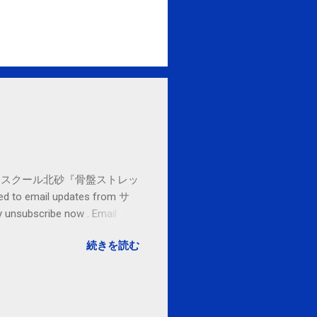
セブンカルチャースクール北砂『骨盤ストレッ
o email updates from サ
subscribe now . Email
ited States
続きを読む