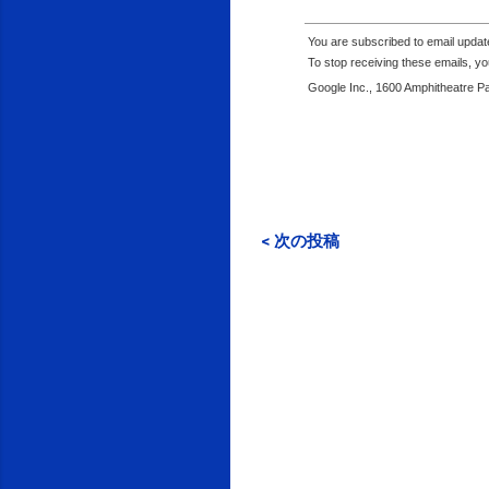
You are subscribed to email upda
To stop receiving these emails, 
Google Inc., 1600 Amphitheatre P
< 次の投稿