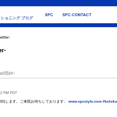
スキップしてメイン コンテンツに移動
SPC
SPC-CONTACT
ショニング ブログ
itter-
er-
itter-
32 PM PDT
:00)します。ご来院お待ちしております。
www.spcstyle.com
#kotok