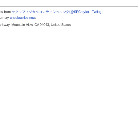
tes from
サクマフィジカルコンディショニング(@SPCstyle) - Twilog
.
you may
unsubscribe now
.
arkway, Mountain View, CA 94043, United States