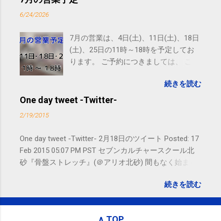
SMS（ショートメッセージ）や LINE 等
6/24/2026
をおすすめしております。
7月の営業は、4日(土)、11日(土)、18日
(土)、25日の11時～18時を予定してお
ります。 ご予約につきましては、 こち
ら からお願いいたします。 電話に出ら
続きを読む
れないことがありますので、ご予約、
お問い合わせはSMS（ショートメッセ
One day tweet -Twitter-
ージ）や LINE 等をおすすめしておりま
2/19/2015
す。
One day tweet -Twitter- 2月18日のツイート Posted: 17
Feb 2015 05:07 PM PST セブンカルチャースクール北
砂『骨盤ストレッチ』(＠アリオ北砂) 間もなく始まり
ます。 #kotoku #江東区 posted at 10:07:24 You are
続きを読む
subscribed to email updates from サクマフィジカルコ
ンディショニング(@SPCstyle) - Twilog To stop
receiving these emails, you may unsubscribe now .
∧ TOP