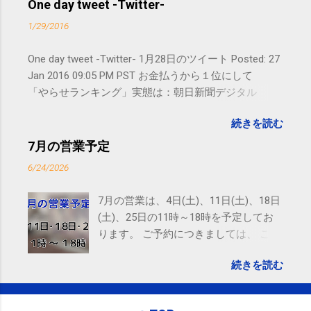
ので、ご予約、お問い合わせは
One day tweet -Twitter-
SMS（ショートメッセージ）や LINE 等
1/29/2016
をおすすめしております。
One day tweet -Twitter- 1月28日のツイート Posted: 27
Jan 2016 09:05 PM PST お金払うから１位にして
「やらせランキング」実態は：朝日新聞デジタル
goo.gl/UJEZXJ posted at 14:05:58 You are subscribed
続きを読む
to email updates from サクマフィジカルコンディショ
ニング(@SPCstyle) - Twilog . To stop receiving these
7月の営業予定
emails, you may unsubscribe now . Email delivery
6/24/2026
powered by Google Google Inc., 1600 Amphitheatre
Parkway, Mountain View, CA 94043, United States
7月の営業は、4日(土)、11日(土)、18日
(土)、25日の11時～18時を予定してお
ります。 ご予約につきましては、 こち
ら からお願いいたします。 電話に出ら
続きを読む
れないことがありますので、ご予約、
お問い合わせはSMS（ショートメッセ
ージ）や LINE 等をおすすめしておりま