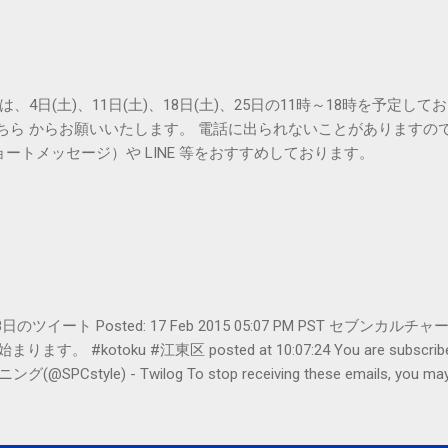
は、4日(土)、11日(土)、18日(土)、25日の11時～18時を予定し
こちら からお願いいたします。 電話に出られないことがありますの
ョートメッセージ）や LINE 等をおすすめしております。
er- 2月18日のツイート Posted: 17 Feb 2015 05:07 PM PST 
#kotoku #江東区 posted at 10:07:24 You are subscribed t
le) - Twilog To stop receiving these emails, you may un
oogle Inc., 1600 Amphitheatre Parkway, Mountain View, CA 94043, Un