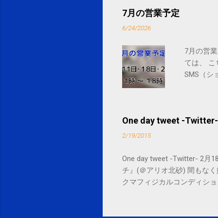
7月の営業予定
6/24/2026
7月の営業
ては、 
SMS（シ
One day tweet -Twitter-
2/19/2015
One day tweet -Twitt
チ』(＠アリオ北砂) 間もなく始まります。 
クマフィジカルコンディショニング(@SPCsty
delivery powered by Google G