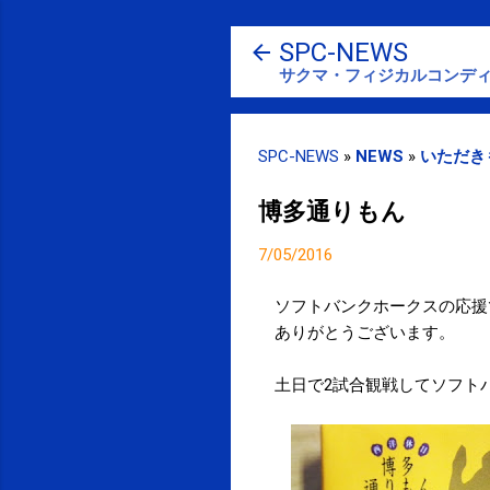
SPC-NEWS
サクマ・フィジカルコンディ
SPC-NEWS
»
NEWS
»
いただき
博多通りもん
7/05/2016
ソフトバンクホークスの応援
ありがとうございます。
土日で2試合観戦してソフト