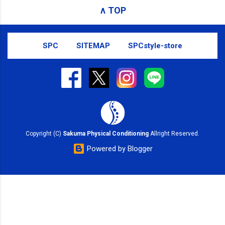
emails, you may unsubscribe now . Email delivery
∧ TOP
powered by Google Google Inc., 1600 Amphitheatre
Parkway, Mountain View, CA 94043, United States
SPC
SITEMAP
SPCstyle-store
Copyright (C)
Sakuma Physical Conditioning
Allright Reserved.
Powered by Blogger