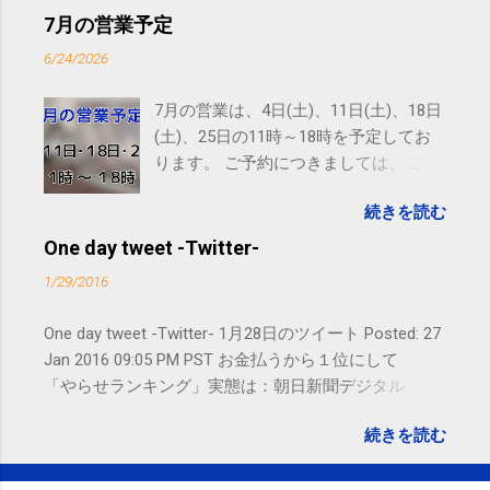
ので、ご予約、お問い合わせは
7月の営業予定
SMS（ショートメッセージ）や LINE 等
6/24/2026
をおすすめしております。
7月の営業は、4日(土)、11日(土)、18日
(土)、25日の11時～18時を予定してお
ります。 ご予約につきましては、 こち
ら からお願いいたします。 電話に出ら
続きを読む
れないことがありますので、ご予約、
お問い合わせはSMS（ショートメッセ
One day tweet -Twitter-
ージ）や LINE 等をおすすめしておりま
1/29/2016
す。
One day tweet -Twitter- 1月28日のツイート Posted: 27
Jan 2016 09:05 PM PST お金払うから１位にして
「やらせランキング」実態は：朝日新聞デジタル
goo.gl/UJEZXJ posted at 14:05:58 You are subscribed
続きを読む
to email updates from サクマフィジカルコンディショ
ニング(@SPCstyle) - Twilog . To stop receiving these