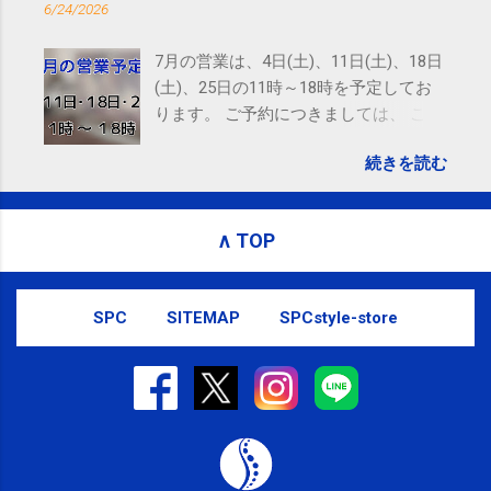
6/24/2026
Email delivery powered by Google Google Inc., 1600
Amphitheatre Parkway, Mountain View, CA 94043,
7月の営業は、4日(土)、11日(土)、18日
United States
(土)、25日の11時～18時を予定してお
ります。 ご予約につきましては、 こち
ら からお願いいたします。 電話に出ら
続きを読む
れないことがありますので、ご予約、
お問い合わせはSMS（ショートメッセ
ージ）や LINE 等をおすすめしておりま
∧ TOP
す。
SPC
SITEMAP
SPCstyle-store