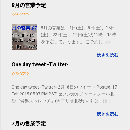
8月の営業予定
7/28/2026
8月の営業は、1日(土)、8日(土)、15日
(土)、22日(土)、29日(土)の11時～18時
を予定しております。 ご予約につきま
しては、 こちら からお願いいたしま
続きを読む
す。 電話に出られないことがあります
ので、ご予約、お問い合わせは
One day tweet -Twitter-
SMS（ショートメッセージ）や LINE 等
2/19/2015
をおすすめしております。
One day tweet -Twitter- 2月18日のツイート Posted: 17
Feb 2015 05:07 PM PST セブンカルチャースクール北
砂『骨盤ストレッチ』(＠アリオ北砂) 間もなく始まり
ます。 #kotoku #江東区 posted at 10:07:24 You are
続きを読む
subscribed to email updates from サクマフィジカルコ
ンディショニング(@SPCstyle) - Twilog To stop
7月の営業予定
receiving these emails, you may unsubscribe now .