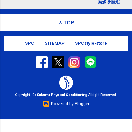
続きを読む
subscribed to email updates from サクマフィジカルコ
ンディショニング(@SPCstyle) - Twilog To stop
receiving these emails, you may unsubscribe now .
∧ TOP
Email delivery powered by Google Google Inc., 1600
Amphitheatre Parkway, Mountain View, CA 94043,
United States
SPC
SITEMAP
SPCstyle-store
Copyright (C)
Sakuma Physical Conditioning
Allright Reserved.
Powered by Blogger