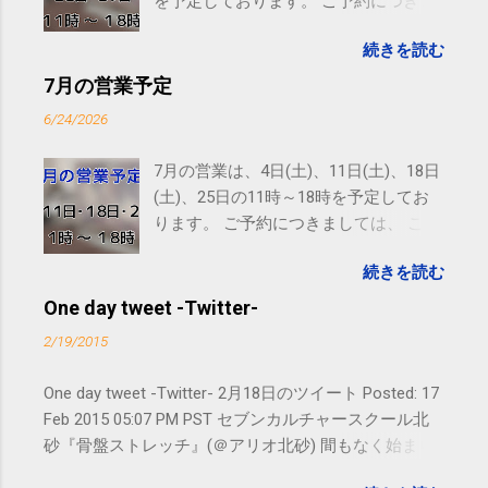
を予定しております。 ご予約につきま
しては、 こちら からお願いいたしま
続きを読む
す。 電話に出られないことがあります
ので、ご予約、お問い合わせは
7月の営業予定
SMS（ショートメッセージ）や LINE 等
6/24/2026
をおすすめしております。
7月の営業は、4日(土)、11日(土)、18日
(土)、25日の11時～18時を予定してお
ります。 ご予約につきましては、 こち
ら からお願いいたします。 電話に出ら
続きを読む
れないことがありますので、ご予約、
お問い合わせはSMS（ショートメッセ
One day tweet -Twitter-
ージ）や LINE 等をおすすめしておりま
2/19/2015
す。
One day tweet -Twitter- 2月18日のツイート Posted: 17
Feb 2015 05:07 PM PST セブンカルチャースクール北
砂『骨盤ストレッチ』(＠アリオ北砂) 間もなく始まり
ます。 #kotoku #江東区 posted at 10:07:24 You are