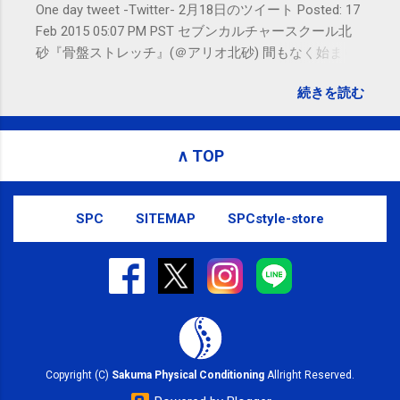
One day tweet -Twitter- 2月18日のツイート Posted: 17
Feb 2015 05:07 PM PST セブンカルチャースクール北
砂『骨盤ストレッチ』(＠アリオ北砂) 間もなく始まり
ます。 #kotoku #江東区 posted at 10:07:24 You are
続きを読む
subscribed to email updates from サクマフィジカルコ
ンディショニング(@SPCstyle) - Twilog To stop
receiving these emails, you may unsubscribe now .
∧ TOP
Email delivery powered by Google Google Inc., 1600
Amphitheatre Parkway, Mountain View, CA 94043,
United States
SPC
SITEMAP
SPCstyle-store
Copyright (C)
Sakuma Physical Conditioning
Allright Reserved.