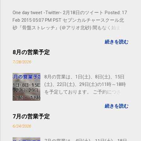
One day tweet -Twitter- 2月18日のツイート Posted: 17
Feb 2015 05:07 PM PST セブンカルチャースクール北
砂『骨盤ストレッチ』(＠アリオ北砂) 間もなく始まり
ます。 #kotoku #江東区 posted at 10:07:24 You are
続きを読む
subscribed to email updates from サクマフィジカルコ
ンディショニング(@SPCstyle) - Twilog To stop
8月の営業予定
receiving these emails, you may unsubscribe now .
7/28/2026
Email delivery powered by Google Google Inc., 1600
Amphitheatre Parkway, Mountain View, CA 94043,
8月の営業は、1日(土)、8日(土)、15日
United States
(土)、22日(土)、29日(土)の11時～18時
を予定しております。 ご予約につきま
しては、 こちら からお願いいたしま
続きを読む
す。 電話に出られないことがあります
ので、ご予約、お問い合わせは
7月の営業予定
SMS（ショートメッセージ）や LINE 等
6/24/2026
をおすすめしております。
7月の営業は、4日(土)、11日(土)、18日