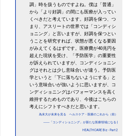
調」時を扱うものですよね。僕は「普通」
から「より好調」の間にも医療が入ってい
くべきだと考えています。好調を保つ、つ
まり、アスリートの世界では「コンディシ
ョニング」と言いますが、好調を保つとい
うことを研究すれば、状態が悪くなる要因
がみえてくるはずです。医療費が40兆円を
超えた現状を受け、「予防医学」の重要性
が訴えられていますが、コンディショニン
グはそれとは少し意味合いが違う。予防医
学というと「下に落ちないようにする」と
いう意味合いが強いように思いますが、コ
ンディショニングはパフォーマンスを高く
維持するためものであり、今後はこちらの
考えにシフトすべきだと思います。
為末大が未来を見る ヘルスケア・医療のこれから（前）
――「コンディショニング」が新たな医療領域になる |
HEALTHCARE Biz - Part 2