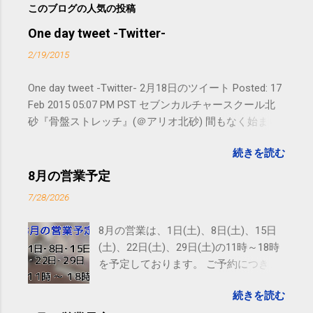
このブログの人気の投稿
One day tweet -Twitter-
2/19/2015
One day tweet -Twitter- 2月18日のツイート Posted: 17
Feb 2015 05:07 PM PST セブンカルチャースクール北
砂『骨盤ストレッチ』(＠アリオ北砂) 間もなく始まり
ます。 #kotoku #江東区 posted at 10:07:24 You are
続きを読む
subscribed to email updates from サクマフィジカルコ
ンディショニング(@SPCstyle) - Twilog To stop
8月の営業予定
receiving these emails, you may unsubscribe now .
7/28/2026
Email delivery powered by Google Google Inc., 1600
Amphitheatre Parkway, Mountain View, CA 94043,
8月の営業は、1日(土)、8日(土)、15日
United States
(土)、22日(土)、29日(土)の11時～18時
を予定しております。 ご予約につきま
しては、 こちら からお願いいたしま
続きを読む
す。 電話に出られないことがあります