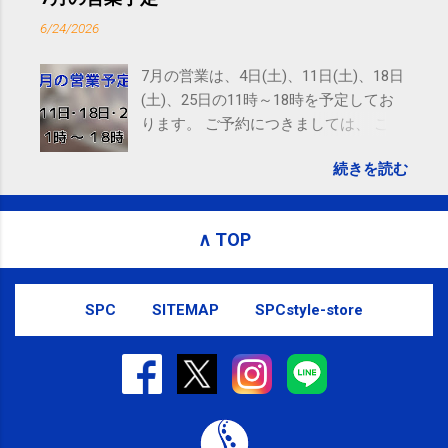
emails, you may unsubscribe now . Email delivery
6/24/2026
powered by Google Google Inc., 1600 Amphitheatre
Parkway, Mountain View, CA 94043, United States
7月の営業は、4日(土)、11日(土)、18日
(土)、25日の11時～18時を予定してお
ります。 ご予約につきましては、 こち
ら からお願いいたします。 電話に出ら
続きを読む
れないことがありますので、ご予約、
お問い合わせはSMS（ショートメッセ
ージ）や LINE 等をおすすめしておりま
∧ TOP
す。
SPC
SITEMAP
SPCstyle-store