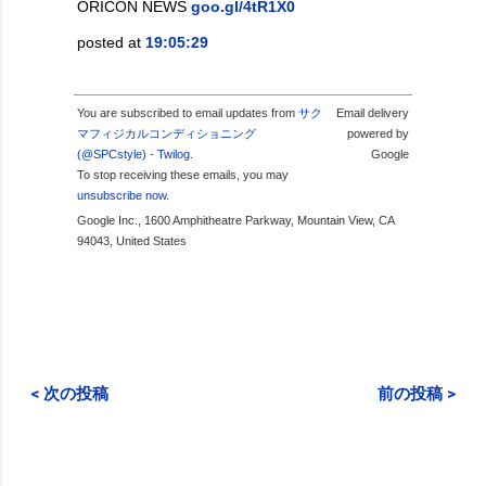
ORICON NEWS
goo.gl/4tR1X0
posted at
19:05:29
You are subscribed to email updates from
サク
Email delivery
マフィジカルコンディショニング
powered by
(@SPCstyle) - Twilog
.
Google
To stop receiving these emails, you may
unsubscribe now
.
Google Inc., 1600 Amphitheatre Parkway, Mountain View, CA
94043, United States
< 次の投稿
前の投稿 >