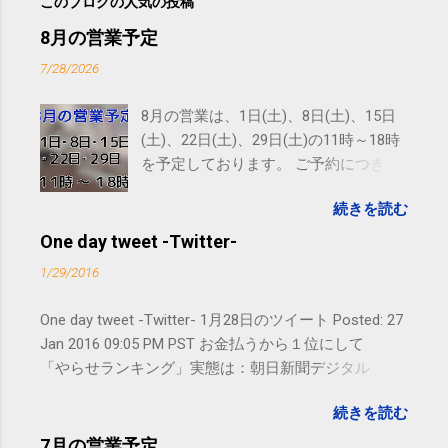
このブログの人気の投稿
8月の営業予定
7/28/2026
8月の営業は、1日(土)、8日(土)、15日
(土)、22日(土)、29日(土)の11時～18時
を予定しております。 ご予約につきま
しては、 こちら からお願いいたしま
続きを読む
す。 電話に出られないことがあります
ので、ご予約、お問い合わせは
One day tweet -Twitter-
SMS（ショートメッセージ）や LINE 等
1/29/2016
をおすすめしております。
One day tweet -Twitter- 1月28日のツイート Posted: 27
Jan 2016 09:05 PM PST お金払うから１位にして
「やらせランキング」実態は：朝日新聞デジタル
goo.gl/UJEZXJ posted at 14:05:58 You are subscribed
続きを読む
to email updates from サクマフィジカルコンディショ
ニング(@SPCstyle) - Twilog . To stop receiving these
7月の営業予定