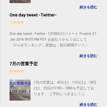
しては、 こちら からお願いいたしま
続きを読む
す。 電話に出られないことがあります
ので、ご予約、お問い合わせは
One day tweet -Twitter-
SMS（ショートメッセージ）や LINE 等
1/29/2016
をおすすめしております。
One day tweet -Twitter- 1月28日のツイート Posted: 27
Jan 2016 09:05 PM PST お金払うから１位にして
「やらせランキング」実態は：朝日新聞デジタル
goo.gl/UJEZXJ posted at 14:05:58 You are subscribed
続きを読む
to email updates from サクマフィジカルコンディショ
ニング(@SPCstyle) - Twilog . To stop receiving these
7月の営業予定
emails, you may unsubscribe now . Email delivery
6/24/2026
powered by Google Google Inc., 1600 Amphitheatre
Parkway, Mountain View, CA 94043, United States
7月の営業は、4日(土)、11日(土)、18日
(土)、25日の11時～18時を予定してお
ります。 ご予約につきましては、 こち
ら からお願いいたします。 電話に出ら
続きを読む
れないことがありますので、ご予約、