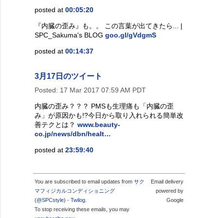
posted at
00:05:20
『内臓の歪み』も。。 この言葉が出てきたら... |
SPC_Sakuma's BLOG
goo.gl/gVdgmS
posted at
00:14:37
3月17日のツイート
Posted:
17 Mar 2017 07:59 AM PDT
内臓の歪み？？？ PMSも生理痛も「内臓の歪
み」が原因かも!?今日から取り入れられる簡単改
善テクとは？
www.beauty-
co.jp/news/dbn/healt…
posted at
23:59:40
You are subscribed to email updates from
サク
Email delivery
マフィジカルコンディショニング
powered by
(@SPCstyle) - Twilog
.
Google
To stop receiving these emails, you may