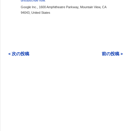
unsubscribe now
.
Google Inc., 1600 Amphitheatre Parkway, Mountain View, CA
94043, United States
< 次の投稿
前の投稿 >