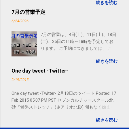
続きを読む
す。 電話に出られないことがあります
ので、ご予約、お問い合わせは
7月の営業予定
SMS（ショートメッセージ）や LINE 等
6/24/2026
をおすすめしております。
7月の営業は、4日(土)、11日(土)、18日
(土)、25日の11時～18時を予定してお
ります。 ご予約につきましては、 こち
ら からお願いいたします。 電話に出ら
続きを読む
れないことがありますので、ご予約、
お問い合わせはSMS（ショートメッセ
One day tweet -Twitter-
ージ）や LINE 等をおすすめしておりま
2/19/2015
す。
One day tweet -Twitter- 2月18日のツイート Posted: 17
Feb 2015 05:07 PM PST セブンカルチャースクール北
砂『骨盤ストレッチ』(＠アリオ北砂) 間もなく始まり
ます。 #kotoku #江東区 posted at 10:07:24 You are
続きを読む
subscribed to email updates from サクマフィジカルコ
ンディショニング(@SPCstyle) - Twilog To stop