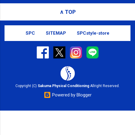
receiving these emails, you may unsubscribe now .
∧ TOP
Email delivery powered by Google Google Inc., 1600
Amphitheatre Parkway, Mountain View, CA 94043,
United States
SPC
SITEMAP
SPCstyle-store
Copyright (C)
Sakuma Physical Conditioning
Allright Reserved.
Powered by Blogger