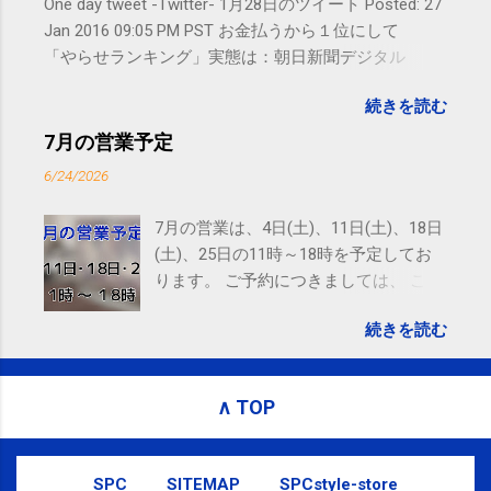
One day tweet -Twitter- 1月28日のツイート Posted: 27
Jan 2016 09:05 PM PST お金払うから１位にして
「やらせランキング」実態は：朝日新聞デジタル
goo.gl/UJEZXJ posted at 14:05:58 You are subscribed
続きを読む
to email updates from サクマフィジカルコンディショ
ニング(@SPCstyle) - Twilog . To stop receiving these
7月の営業予定
emails, you may unsubscribe now . Email delivery
6/24/2026
powered by Google Google Inc., 1600 Amphitheatre
Parkway, Mountain View, CA 94043, United States
7月の営業は、4日(土)、11日(土)、18日
(土)、25日の11時～18時を予定してお
ります。 ご予約につきましては、 こち
ら からお願いいたします。 電話に出ら
続きを読む
れないことがありますので、ご予約、
お問い合わせはSMS（ショートメッセ
ージ）や LINE 等をおすすめしておりま
∧ TOP
す。
SPC
SITEMAP
SPCstyle-store